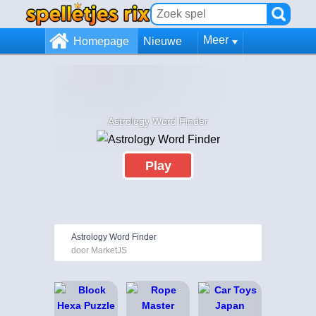
Meer
Homepage
Nieuwe
Astrology Word Finder
Play
Astrology Word Finder
door MarketJS