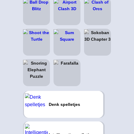
Denk spelletjes