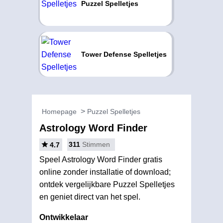
Puzzel Spelletjes
Tower Defense Spelletjes
Homepage
Puzzel Spelletjes
Astrology Word Finder
311
Stimmen
4.7
Speel Astrology Word Finder gratis
online zonder installatie of download;
ontdek vergelijkbare Puzzel Spelletjes
en geniet direct van het spel.
Ontwikkelaar