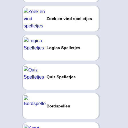
Zoek en vind spelletjes
Logica Spelletjes
Quiz Spelletjes
Bordspellen