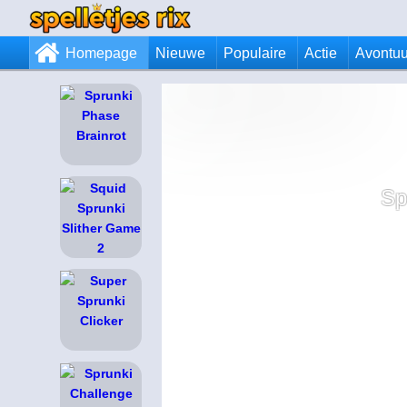
Homepage
Nieuwe
Populaire
Actie
Avontuu
Sp