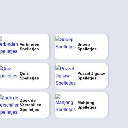
Verbinden
Snoep
Spelletjes
Spelletjes
Quiz
Puzzel Jigsaw
Spelletjes
Spelletjes
Zoek de
Mahjong
Verschillen
Spelletjes
Spelletjes