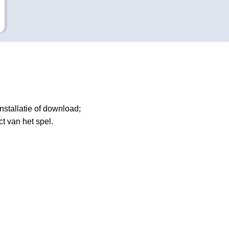
stallatie of download;
t van het spel.