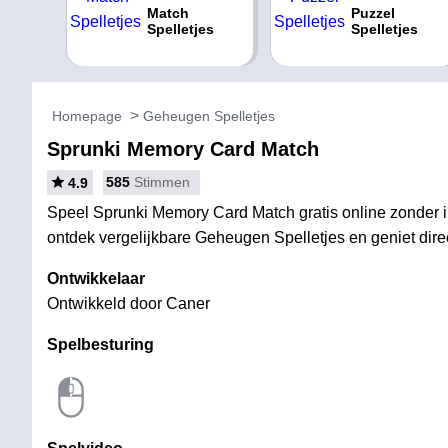
Match
Puzzel
Spelletjes
Spelletjes
Homepage
Geheugen Spelletjes
Sprunki Memory Card Match
585
Stimmen
4.9
Speel Sprunki Memory Card Match gratis online zonder in
ontdek vergelijkbare Geheugen Spelletjes en geniet direc
Ontwikkelaar
Ontwikkeld door Caner
Spelbesturing