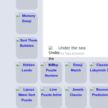
Under the sea
door TapLabGames