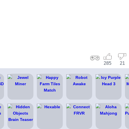
285
21