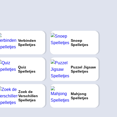
Verbinden
Snoep
Spelletjes
Spelletjes
Quiz
Puzzel Jigsaw
Spelletjes
Spelletjes
Zoek de
Mahjong
Verschillen
Spelletjes
Spelletjes