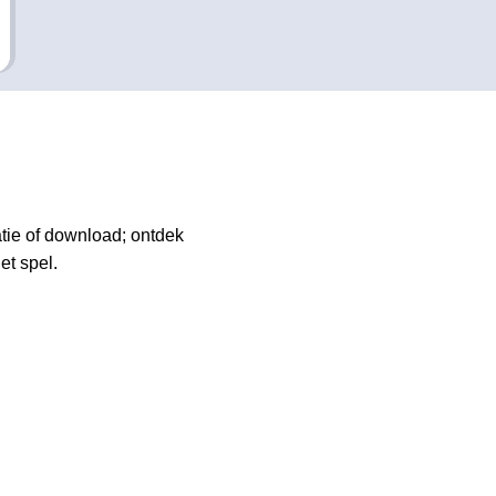
tie of download; ontdek
et spel.