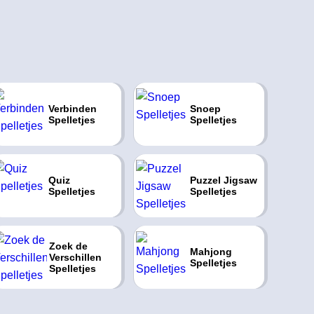
Verbinden
Snoep
Spelletjes
Spelletjes
Quiz
Puzzel Jigsaw
Spelletjes
Spelletjes
Zoek de
Mahjong
Verschillen
Spelletjes
Spelletjes