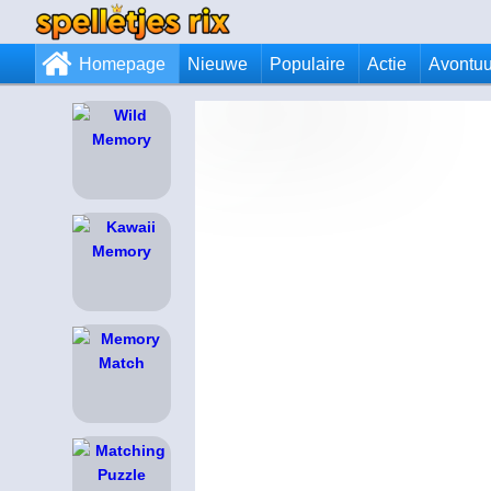
Homepage
Nieuwe
Populaire
Actie
Avontuu