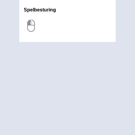
Spelbesturing