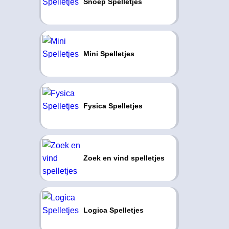
Snoep Spelletjes
Mini Spelletjes
Fysica Spelletjes
Zoek en vind spelletjes
Logica Spelletjes