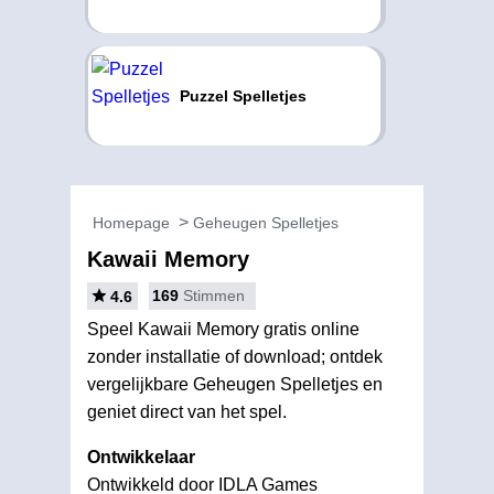
Puzzel Spelletjes
Homepage
Geheugen Spelletjes
Kawaii Memory
169
Stimmen
4.6
Speel Kawaii Memory gratis online
zonder installatie of download; ontdek
vergelijkbare Geheugen Spelletjes en
geniet direct van het spel.
Ontwikkelaar
Ontwikkeld door IDLA Games