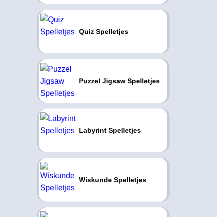
Quiz Spelletjes
Puzzel Jigsaw Spelletjes
Labyrint Spelletjes
Wiskunde Spelletjes