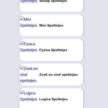
Snoep Spelletjes
Mini Spelletjes
Fysica Spelletjes
Zoek en vind spelletjes
Logica Spelletjes