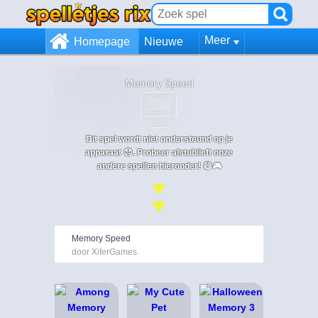
Meer
Homepage
Nieuwe
Memory Speed
Dit spel wordt niet ondersteund op je
apparaat 😞. Probeer alstublieft onze
andere spellen hieronder! 😄🎮
Memory Speed
door XiferGames