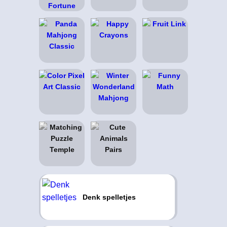
Denk spelletjes