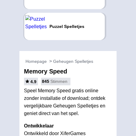
Puzzel Spelletjes
Homepage
Geheugen Spelletjes
Memory Speed
845
Stimmen
4.9
Speel Memory Speed gratis online
zonder installatie of download; ontdek
vergelijkbare Geheugen Spelletjes en
geniet direct van het spel.
Ontwikkelaar
Ontwikkeld door XiferGames