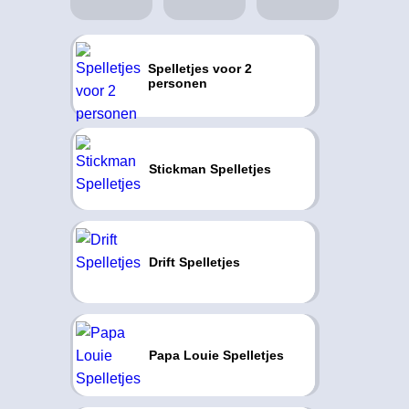
Spelletjes voor 2
personen
Stickman Spelletjes
Drift Spelletjes
Papa Louie Spelletjes