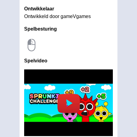
Ontwikkelaar
Ontwikkeld door gameVgames
Spelbesturing
Spelvideo