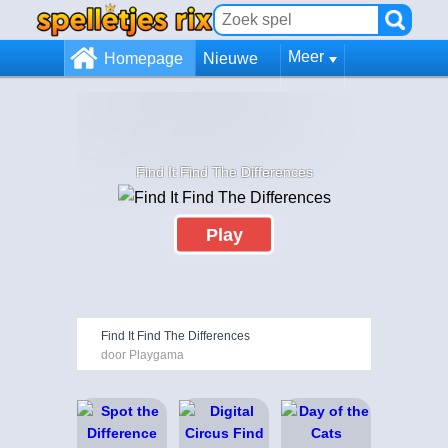
Meer
Homepage
Nieuwe
Find It Find The Differences
Play
Find It Find The Differences
door Playgama