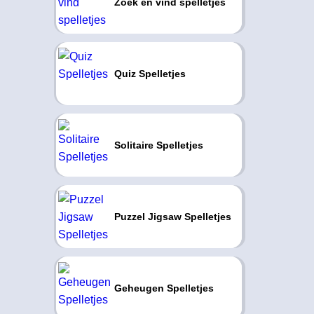
Zoek en vind spelletjes
Quiz Spelletjes
Solitaire Spelletjes
Puzzel Jigsaw Spelletjes
Geheugen Spelletjes