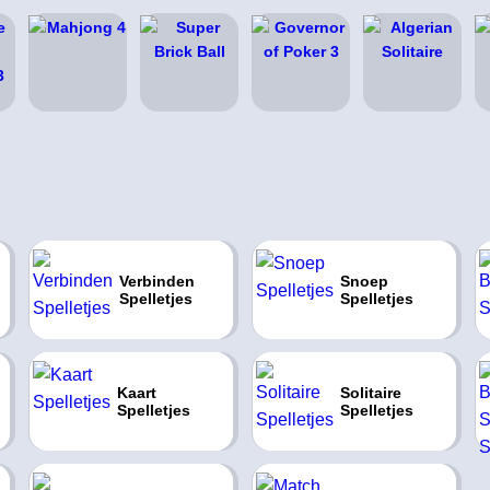
Verbinden
Snoep
Spelletjes
Spelletjes
Kaart
Solitaire
Spelletjes
Spelletjes