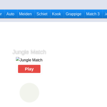
r
Auto
Meiden
Schiet
Kook
Grappige
Match 3
.
Jungle Match
Play