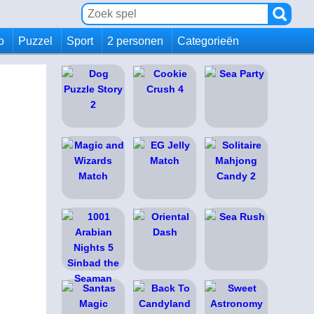
io
Puzzel
Sport
2 personen
Categorieën