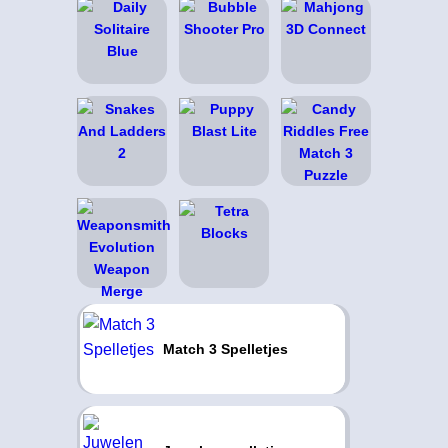
Match 3 Spelletjes