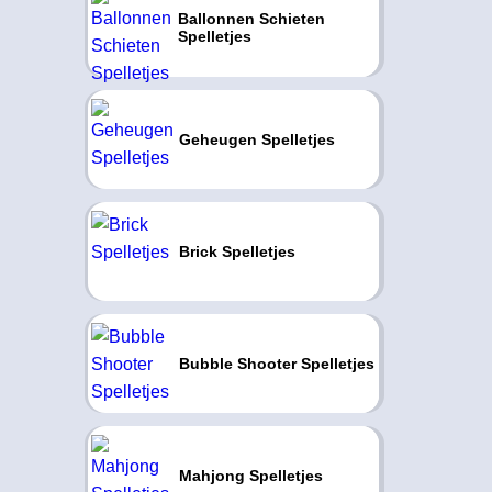
Ballonnen Schieten
Spelletjes
Geheugen Spelletjes
Brick Spelletjes
Bubble Shooter Spelletjes
Mahjong Spelletjes