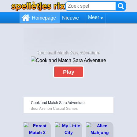
Meer
Homepage
Nieuwe
Cook and Match Sara Adventure
Play
Cook and Match Sara Adventure
door Azerion Casual Games