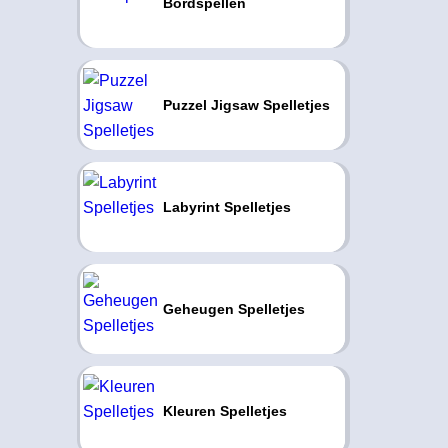
Bordspellen
Puzzel Jigsaw Spelletjes
Labyrint Spelletjes
Geheugen Spelletjes
Kleuren Spelletjes