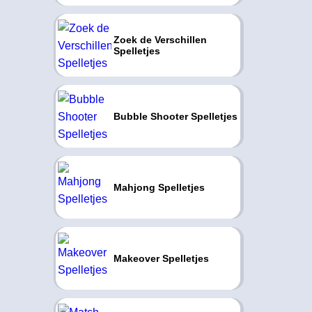
Zoek de Verschillen
Spelletjes
Bubble Shooter Spelletjes
Mahjong Spelletjes
Makeover Spelletjes