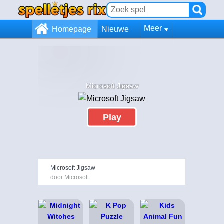
Meer
Homepage
Nieuwe
Microsoft Jigsaw
Play
Microsoft Jigsaw
door Microsoft