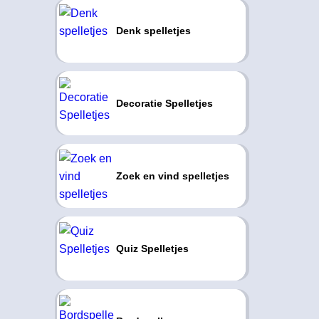
Denk spelletjes
Decoratie Spelletjes
Zoek en vind spelletjes
Quiz Spelletjes