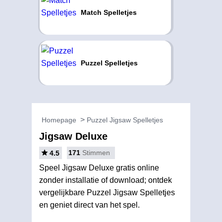
Match Spelletjes
Puzzel Spelletjes
Homepage
Puzzel Jigsaw Spelletjes
Jigsaw Deluxe
171
Stimmen
4.5
Speel Jigsaw Deluxe gratis online
zonder installatie of download; ontdek
vergelijkbare Puzzel Jigsaw Spelletjes
en geniet direct van het spel.