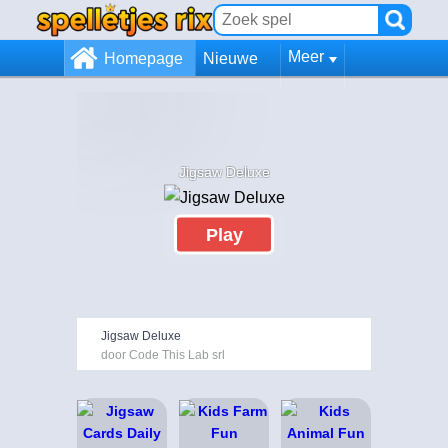
Meer
Homepage
Nieuwe
Jigsaw Deluxe
Play
Jigsaw Deluxe
door Code This Lab srl