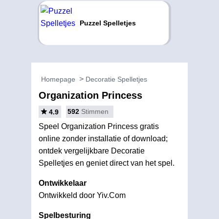
Puzzel Spelletjes
Homepage
Decoratie Spelletjes
Organization Princess
592
Stimmen
4.9
Speel Organization Princess gratis
online zonder installatie of download;
ontdek vergelijkbare Decoratie
Spelletjes en geniet direct van het spel.
Ontwikkelaar
Ontwikkeld door Yiv.Com
Spelbesturing