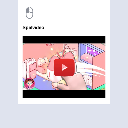
Spelvideo