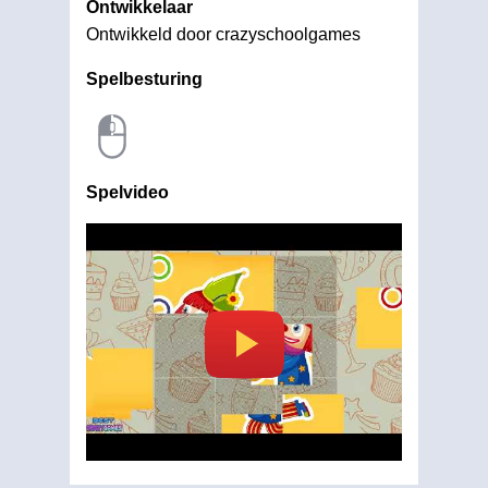
Ontwikkelaar
Ontwikkeld door crazyschoolgames
Spelbesturing
Spelvideo