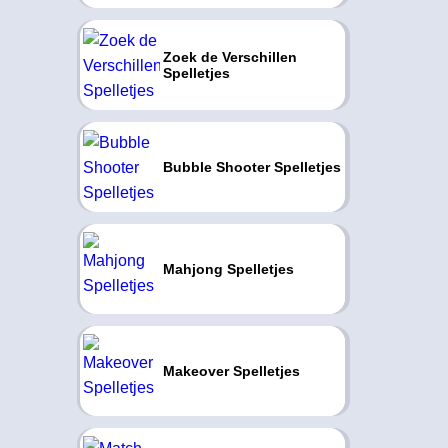
Zoek de Verschillen
Spelletjes
Bubble Shooter Spelletjes
Mahjong Spelletjes
Makeover Spelletjes