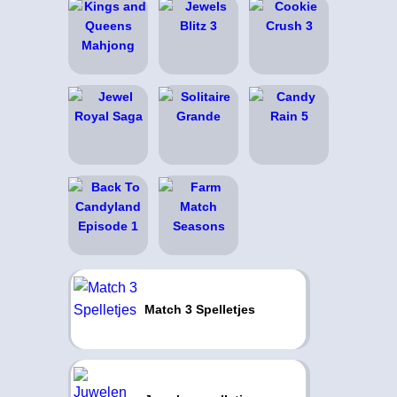
Match 3 Spelletjes