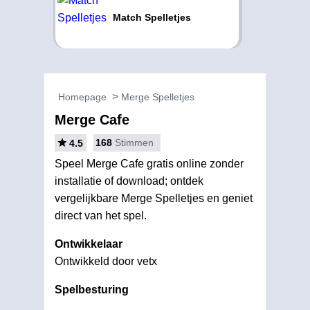
Match Spelletjes
Homepage
Merge Spelletjes
Merge Cafe
168
Stimmen
4.5
Speel Merge Cafe gratis online zonder
installatie of download; ontdek
vergelijkbare Merge Spelletjes en geniet
direct van het spel.
Ontwikkelaar
Ontwikkeld door vetx
Spelbesturing