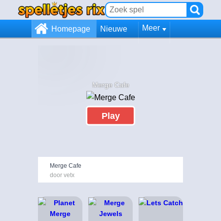
Meer
Homepage
Nieuwe
Merge Cafe
Play
Merge Cafe
door vetx