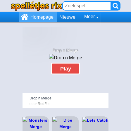
Meer
Homepage
Nieuwe
Drop n Merge
Play
Drop n Merge
door RedFoc