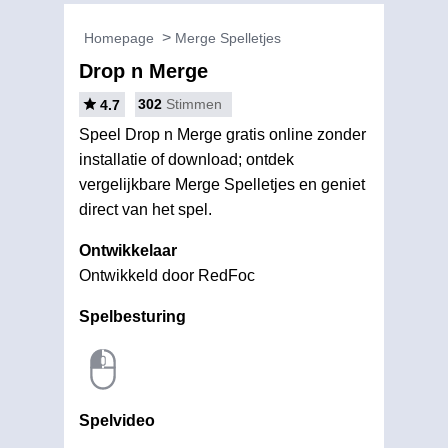
Homepage
Merge Spelletjes
Drop n Merge
302
Stimmen
4.7
Speel Drop n Merge gratis online zonder
installatie of download; ontdek
vergelijkbare Merge Spelletjes en geniet
direct van het spel.
Ontwikkelaar
Ontwikkeld door RedFoc
Spelbesturing
Spelvideo