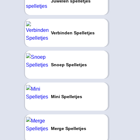
Juwelen spelletjes
Verbinden Spelletjes
Snoep Spelletjes
Mini Spelletjes
Merge Spelletjes