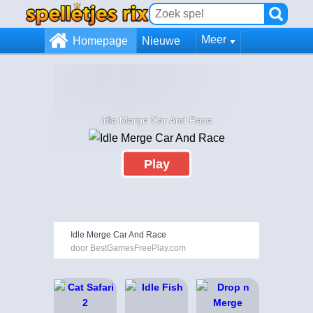
Meer
Homepage
Nieuwe
Idle Merge Car And Race
Play
Idle Merge Car And Race
door BestGamesFreePlay.com