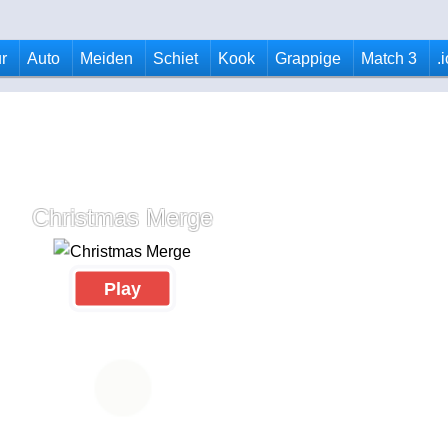
r
Auto
Meiden
Schiet
Kook
Grappige
Match 3
.
Christmas Merge
Play