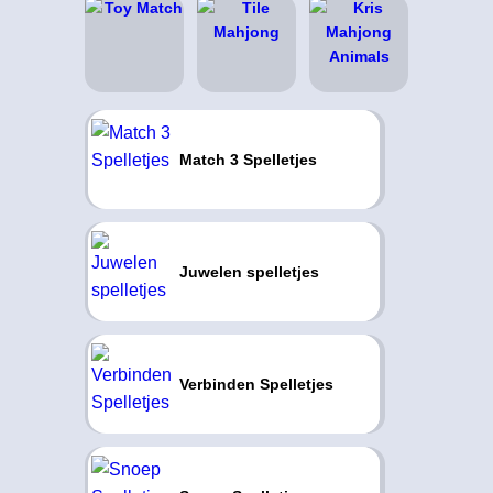
Match 3 Spelletjes
Juwelen spelletjes
Verbinden Spelletjes