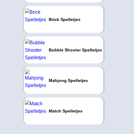
Brick Spelletjes
Bubble Shooter Spelletjes
Mahjong Spelletjes
Match Spelletjes