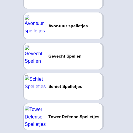
Avontuur spelletjes
Gevecht Spellen
Schiet Spelletjes
Tower Defense Spelletjes