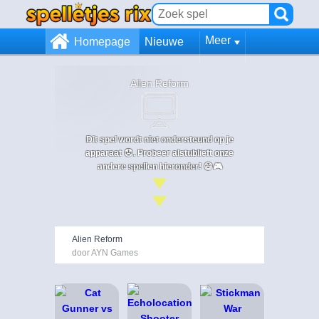
Meer
Homepage
Nieuwe
Alien Reform
Dit spel wordt niet ondersteund op je
apparaat 😞. Probeer alstublieft onze
andere spellen hieronder! 😄🎮
Alien Reform
door AYN Games