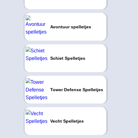
Avontuur spelletjes
Schiet Spelletjes
Tower Defense Spelletjes
Vecht Spelletjes