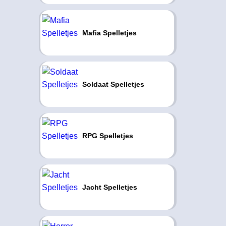
Mafia Spelletjes
Soldaat Spelletjes
RPG Spelletjes
Jacht Spelletjes