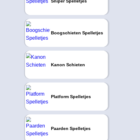
Sniper Spelletjes
Boogschieten Spelletjes
Kanon Schieten
Platform Spelletjes
Paarden Spelletjes