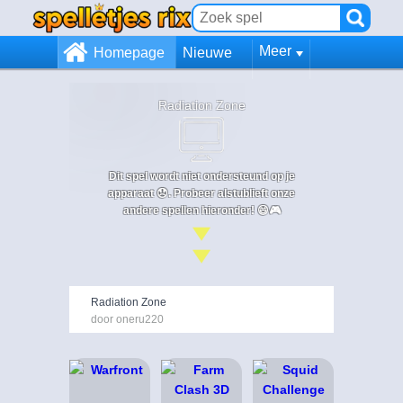
Meer
Homepage
Nieuwe
Radiation Zone
Dit spel wordt niet ondersteund op je
apparaat 😞. Probeer alstublieft onze
andere spellen hieronder! 😄🎮
Radiation Zone
door oneru220