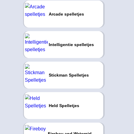
Arcade spelletjes
Intelligentie spelletjes
Stickman Spelletjes
Held Spelletjes
Fireboy and Watergirl