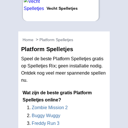
Vecht Spelletjes
Home
Platform Spelletjes
Platform Spelletjes
Speel de beste Platform Spelletjes gratis
op Spelletjes Rix; geen installatie nodig.
Ontdek nog veel meer spannende spellen
nu.
Wat zijn de beste gratis Platform
Spelletjes online?
Zombie Mission 2
Buggy Wuggy
Freddy Run 3