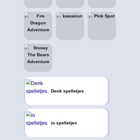
Denk spelletjes
io spelletjes