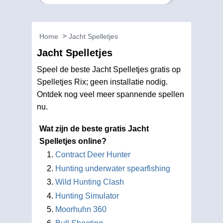
Home
Jacht Spelletjes
Jacht Spelletjes
Speel de beste Jacht Spelletjes gratis op
Spelletjes Rix; geen installatie nodig.
Ontdek nog veel meer spannende spellen
nu.
Wat zijn de beste gratis Jacht
Spelletjes online?
Contract Deer Hunter
Hunting underwater spearfishing
Wild Hunting Clash
Hunting Simulator
Moorhuhn 360