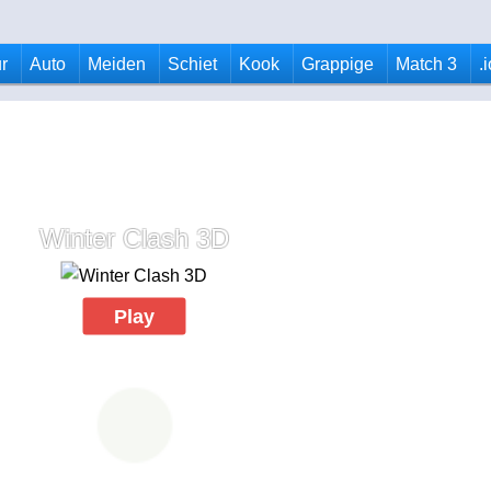
r
Auto
Meiden
Schiet
Kook
Grappige
Match 3
.
Winter Clash 3D
Play