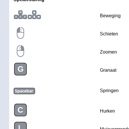
W
Beweging
A
S
D
Schieten
Zoomen
G
Granaat
Spacebar
Springen
C
Hurken
L