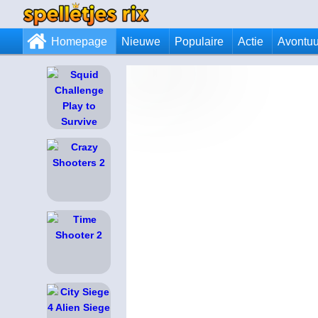
Homepage
Nieuwe
Populaire
Actie
Avontuu