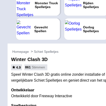
Monster Truck
Rijden
Spelletjes
Spelletjes
Gevecht
Oorlog
Spellen
Spelletjes
Homepage
Schiet Spelletjes
Winter Clash 3D
861
Stimmen
4.9
Speel Winter Clash 3D gratis online zonder installatie o
vergelijkbare Schiet Spelletjes en geniet direct van het s
Ontwikkelaar
Ontwikkeld door Freeway Interactive
Spelbesturing