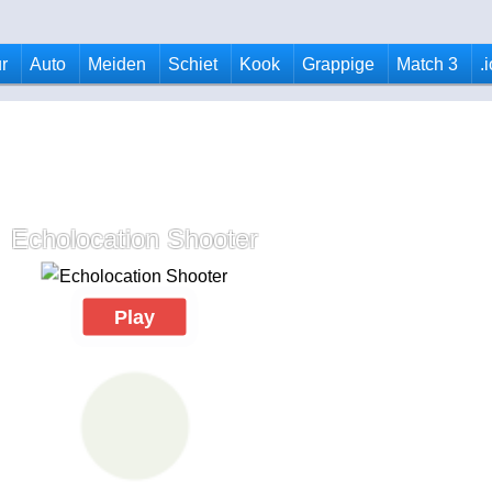
r
Auto
Meiden
Schiet
Kook
Grappige
Match 3
.
Echolocation Shooter
Play