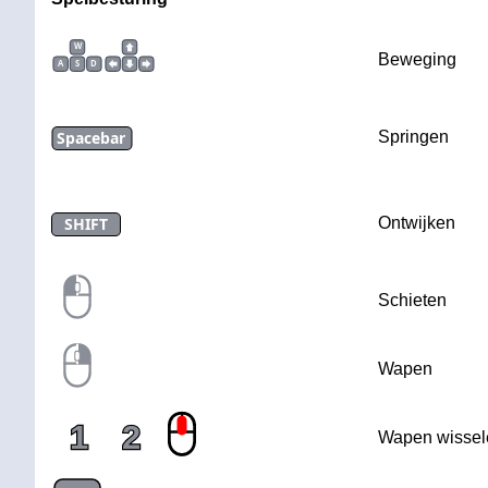
W
Beweging
A
S
D
Spacebar
Springen
SHIFT
Ontwijken
Schieten
Wapen
1
2
Wapen wissel