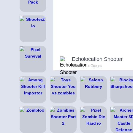
Echolocation Shooter
door Shout Games