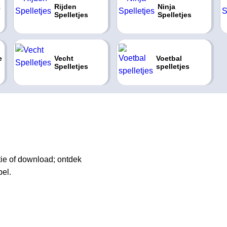
k
Rijden
Ninja
Spelletjes
Spelletjes
e
Vecht
Voetbal
Spelletjes
spelletjes
tie of download; ontdek
pel.