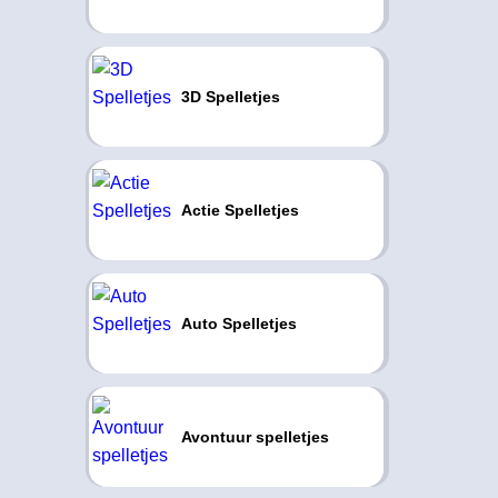
3D Spelletjes
Actie Spelletjes
Auto Spelletjes
Avontuur spelletjes