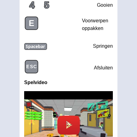
4
5
Gooien
Voorwerpen
E
oppakken
Spacebar
Springen
ESC
Afsluiten
Spelvideo