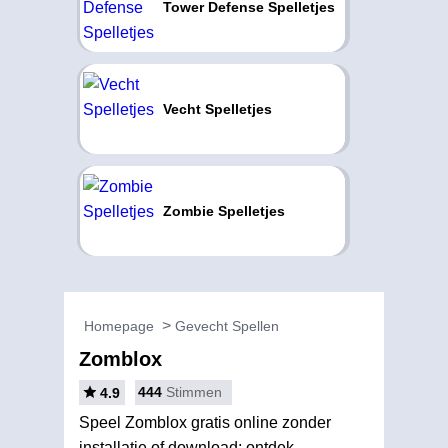
Tower Defense Spelletjes
Vecht Spelletjes
Zombie Spelletjes
Homepage
Gevecht Spellen
Zomblox
444
Stimmen
4.9
Speel Zomblox gratis online zonder
installatie of download; ontdek