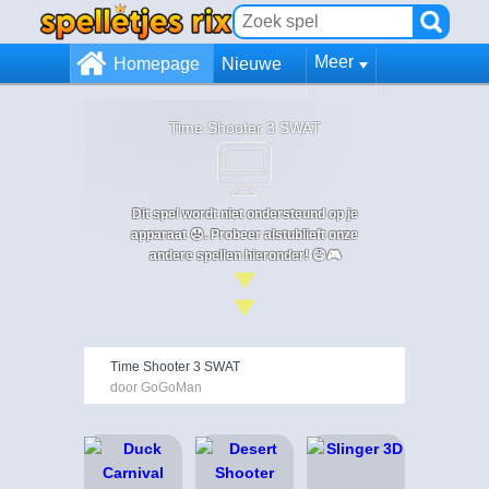
Meer
Homepage
Nieuwe
Time Shooter 3 SWAT
Dit spel wordt niet ondersteund op je
apparaat 😞. Probeer alstublieft onze
andere spellen hieronder! 😄🎮
Time Shooter 3 SWAT
door GoGoMan