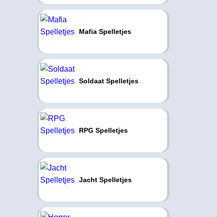
Mafia Spelletjes
Soldaat Spelletjes
RPG Spelletjes
Jacht Spelletjes