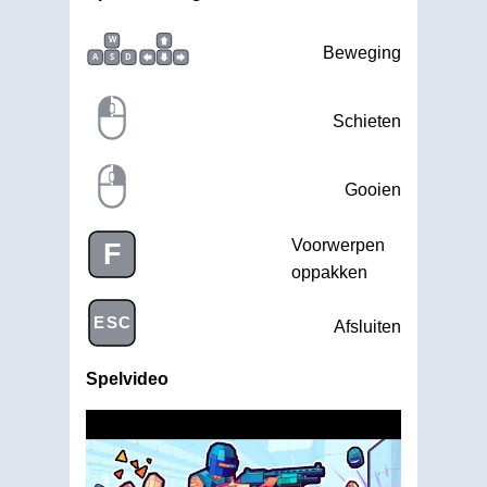
W
Beweging
A
S
D
Schieten
Gooien
Voorwerpen
F
oppakken
ESC
Afsluiten
Spelvideo