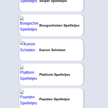
Sniper Spelletjes
Boogschieten Spelletjes
Kanon Schieten
Platform Spelletjes
Paarden Spelletjes