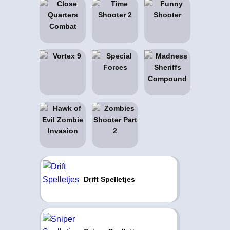
Drift Spelletjes