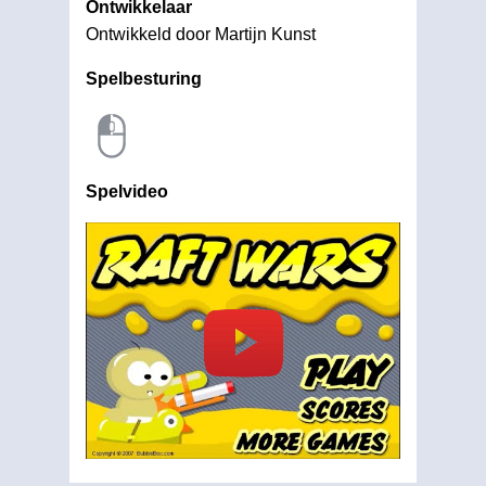
Ontwikkelaar
Ontwikkeld door Martijn Kunst
Spelbesturing
Spelvideo