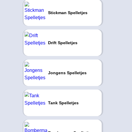
Stickman Spelletjes
Drift Spelletjes
Jongens Spelletjes
Tank Spelletjes