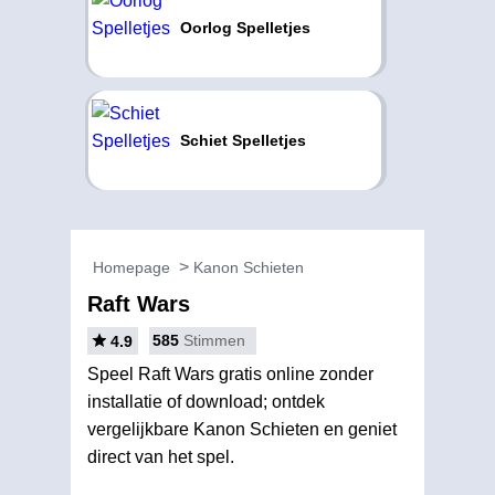
Oorlog Spelletjes
Schiet Spelletjes
Homepage
Kanon Schieten
Raft Wars
585
Stimmen
4.9
Speel Raft Wars gratis online zonder
installatie of download; ontdek
vergelijkbare Kanon Schieten en geniet
direct van het spel.