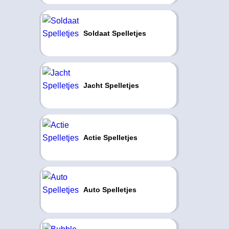
Soldaat Spelletjes
Jacht Spelletjes
Actie Spelletjes
Auto Spelletjes