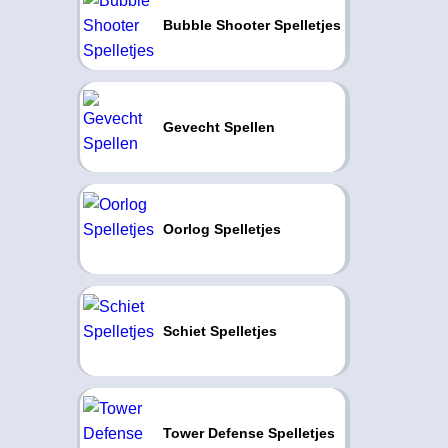
Bubble Shooter Spelletjes
Gevecht Spellen
Oorlog Spelletjes
Schiet Spelletjes
Tower Defense Spelletjes