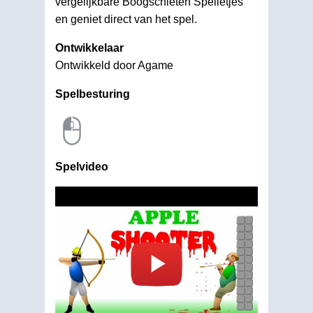
vergelijkbare Boogschieten Spelletjes
en geniet direct van het spel.
Ontwikkelaar
Ontwikkeld door Agame
Spelbesturing
Spelvideo