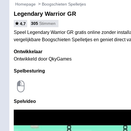
Homepage
Boogschieten Spelletjes
Legendary Warrior GR
305
Stimmen
4.7
Speel Legendary Warrior GR gratis online zonder install
vergelijkbare Boogschieten Spelletjes en geniet direct va
Ontwikkelaar
Ontwikkeld door QkyGames
Spelbesturing
Spelvideo