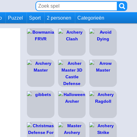
io
Puzzel
Sport
2 personen
Categorieën