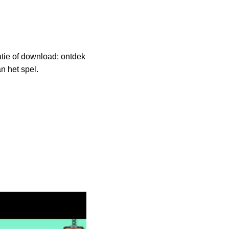
atie of download; ontdek
n het spel.