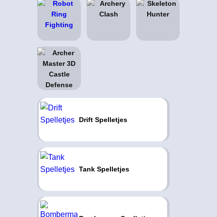
Drift Spelletjes
Tank Spelletjes