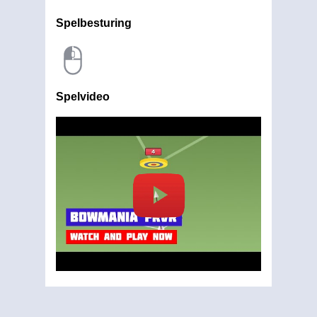
Spelbesturing
Spelvideo