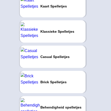
Kaart Spelletjes
Klassieke Spelletjes
Casual Spelletjes
Brick Spelletjes
Behendigheid spelletjes