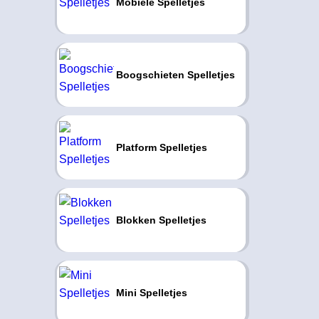
Mobiele Spelletjes
Boogschieten Spelletjes
Platform Spelletjes
Blokken Spelletjes
Mini Spelletjes