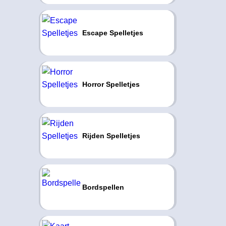
Escape Spelletjes
Horror Spelletjes
Rijden Spelletjes
Bordspellen