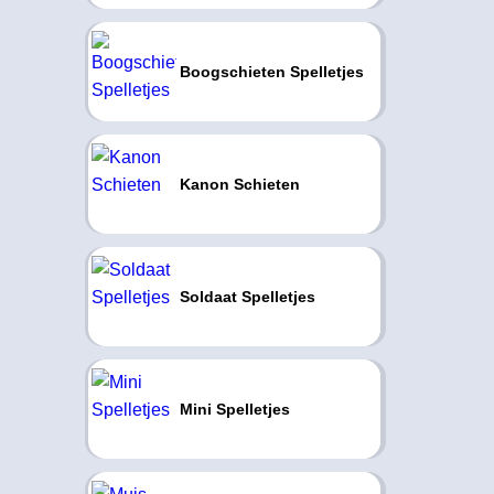
Boogschieten Spelletjes
Kanon Schieten
Soldaat Spelletjes
Mini Spelletjes