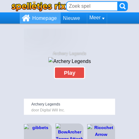
Meer
Homepage
Nieuwe
Archery Legends
Play
Archery Legends
door Digital Will Inc.