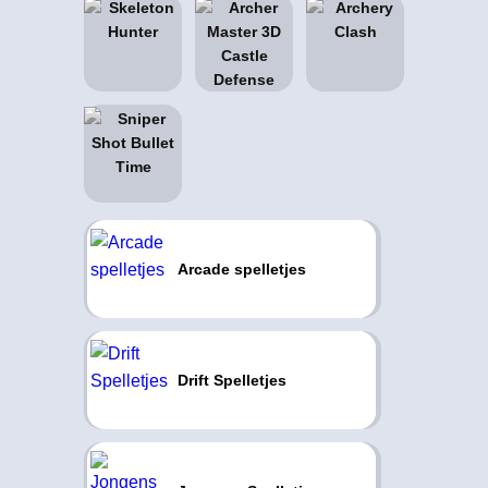
Arcade spelletjes
Drift Spelletjes