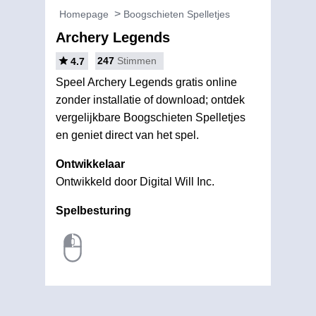
Homepage
Boogschieten Spelletjes
Archery Legends
247
Stimmen
4.7
Speel Archery Legends gratis online
zonder installatie of download; ontdek
vergelijkbare Boogschieten Spelletjes
en geniet direct van het spel.
Ontwikkelaar
Ontwikkeld door Digital Will Inc.
Spelbesturing