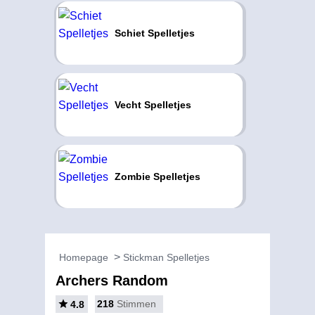
Schiet Spelletjes
Vecht Spelletjes
Zombie Spelletjes
Homepage
Stickman Spelletjes
Archers Random
218
Stimmen
4.8