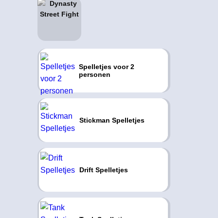
Spelletjes voor 2
personen
Stickman Spelletjes
Drift Spelletjes