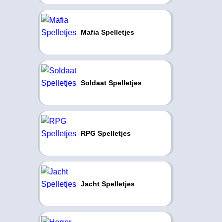
Mafia Spelletjes
Soldaat Spelletjes
RPG Spelletjes
Jacht Spelletjes