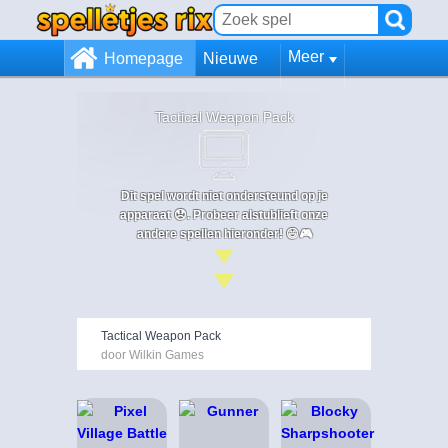
Meer
Homepage
Nieuwe
Tactical Weapon Pack
Dit spel wordt niet ondersteund op je
apparaat 😞. Probeer alstublieft onze
andere spellen hieronder! 😄🎮
Tactical Weapon Pack
door Wilkin Games