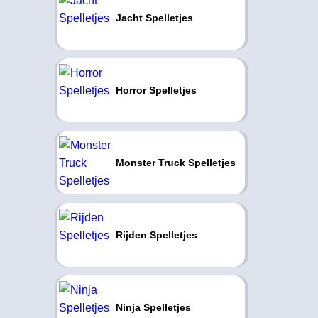
Jacht Spelletjes
Horror Spelletjes
Monster Truck Spelletjes
Rijden Spelletjes
Ninja Spelletjes