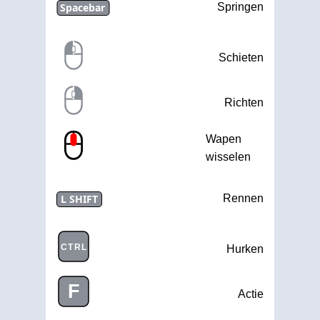
Spacebar
Springen
Schieten
Richten
Wapen
wisselen
L SHIFT
Rennen
CTRL
Hurken
F
Actie