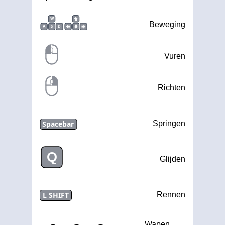
W
Beweging
A
S
D
Vuren
Richten
Spacebar
Springen
Q
Glijden
L SHIFT
Rennen
Wapen