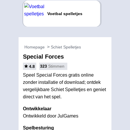
Voetbal spelletjes
Homepage
Schiet Spelletjes
Special Forces
323
Stimmen
4.8
Speel Special Forces gratis online
zonder installatie of download; ontdek
vergelijkbare Schiet Spelletjes en geniet
direct van het spel.
Ontwikkelaar
Ontwikkeld door JulGames
Spelbesturing