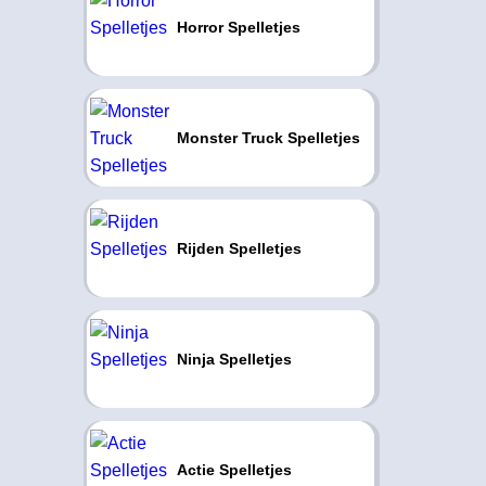
Horror Spelletjes
Monster Truck Spelletjes
Rijden Spelletjes
Ninja Spelletjes
Actie Spelletjes