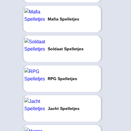
Mafia Spelletjes
Soldaat Spelletjes
RPG Spelletjes
Jacht Spelletjes