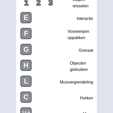
1
2
3
wisselen
E
Interactie
Voorwerpen
F
oppakken
G
Granaat
Objecten
H
gebruiken
L
Muisvergrendeling
C
Hurken
TAB