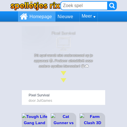
Meer
Homepage
Nieuwe
Pixel Survival
Dit spel wordt niet ondersteund op je
apparaat 😞. Probeer alstublieft onze
andere spellen hieronder! 😄🎮
Pixel Survival
door JulGames