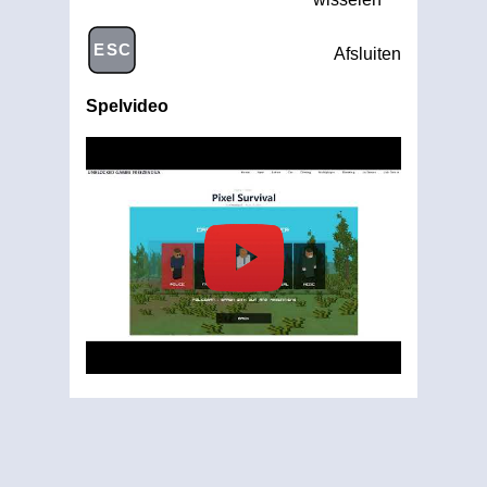
ESC
Afsluiten
Spelvideo