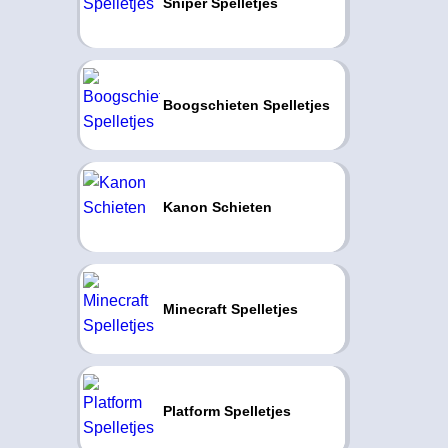
Sniper Spelletjes
Boogschieten Spelletjes
Kanon Schieten
Minecraft Spelletjes
Platform Spelletjes