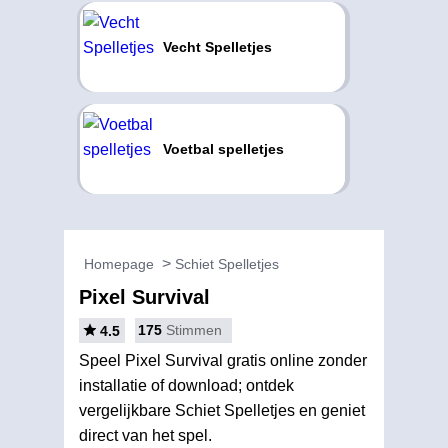
Vecht Spelletjes
Voetbal spelletjes
Homepage
Schiet Spelletjes
Pixel Survival
175
Stimmen
4.5
Speel Pixel Survival gratis online zonder
installatie of download; ontdek
vergelijkbare Schiet Spelletjes en geniet
direct van het spel.