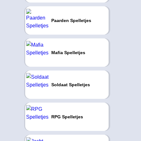
Paarden Spelletjes
Mafia Spelletjes
Soldaat Spelletjes
RPG Spelletjes