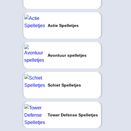
Actie Spelletjes
Avontuur spelletjes
Schiet Spelletjes
Tower Defense Spelletjes