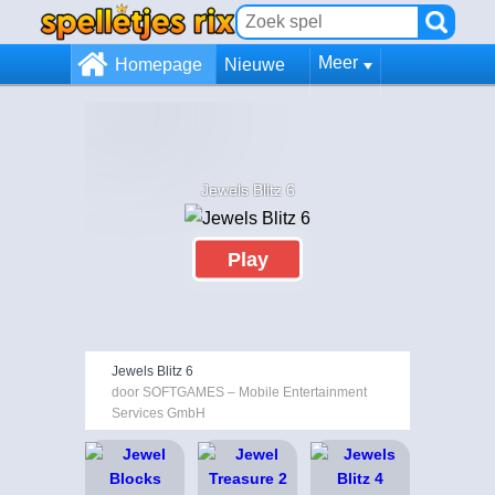
Meer
Homepage
Nieuwe
Jewels Blitz 6
Play
Jewels Blitz 6
door SOFTGAMES – Mobile Entertainment
Services GmbH