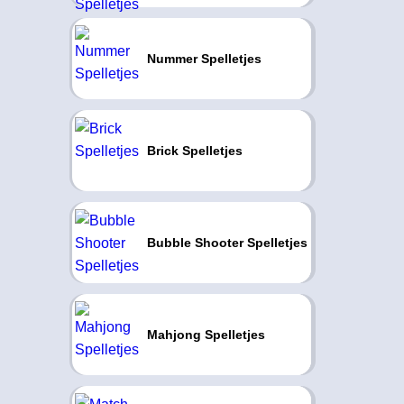
Nummer Spelletjes
Brick Spelletjes
Bubble Shooter Spelletjes
Mahjong Spelletjes