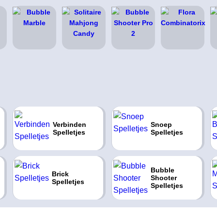
Verbinden
Snoep
Spelletjes
Spelletjes
Bubble
Brick
Shooter
Spelletjes
Spelletjes