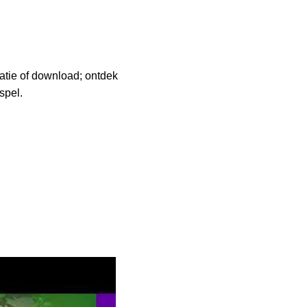
atie of download; ontdek
spel.