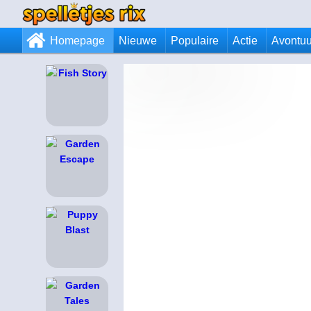
Homepage
Nieuwe
Populaire
Actie
Avontuu