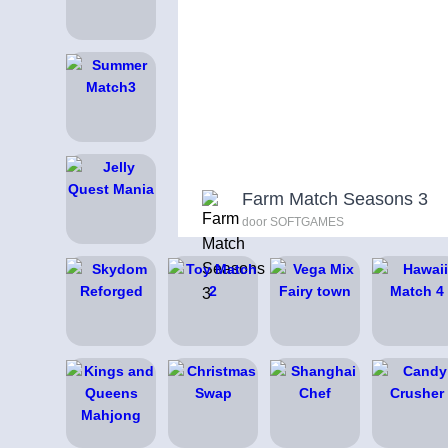
Farm Match Seasons 3
door SOFTGAMES