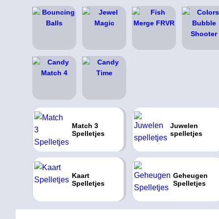
Match 3
Juwelen
Spelletjes
spelletjes
Kaart
Geheugen
Spelletjes
Spelletjes