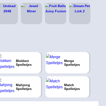
Blokken
Merge
Spelletjes
Spelletjes
Mahjong
Match
Spelletjes
Spelletjes