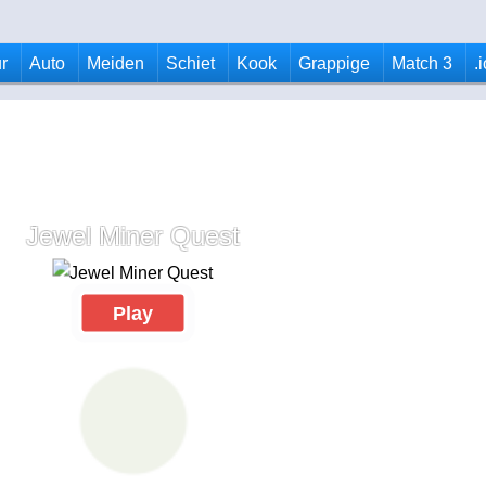
r
Auto
Meiden
Schiet
Kook
Grappige
Match 3
.
Jewel Miner Quest
Play