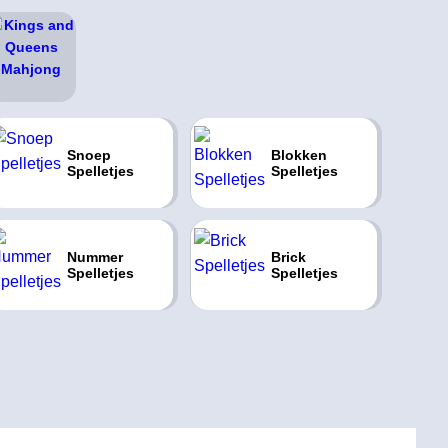
Snoep
Blokken
Spelletjes
Spelletjes
Nummer
Brick
Spelletjes
Spelletjes