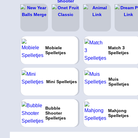
Mobiele
Match 3
Spelletjes
Spelletjes
Muis
Mini Spelletjes
Spelletjes
Bubble
Mahjong
Shooter
Spelletjes
Spelletjes