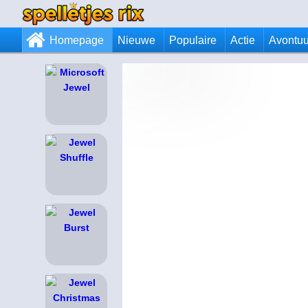
Homepage
Nieuwe
Populaire
Actie
Avontuu