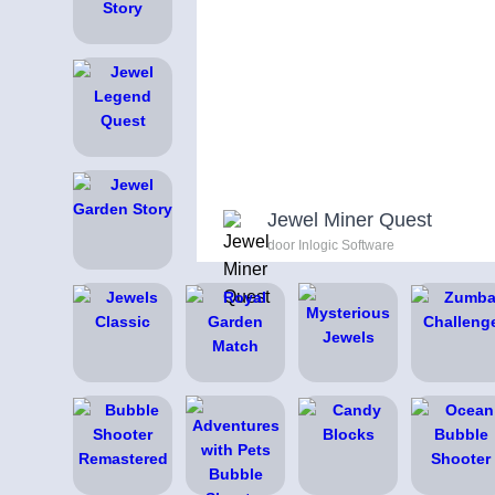
Jewel Miner Quest
door Inlogic Software