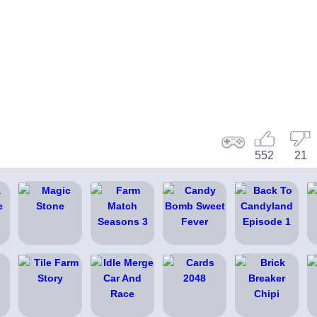
552
21