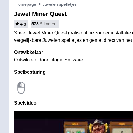
Homepage
Juwelen spelletjes
Jewel Miner Quest
573
Stimmen
4.9
Speel Jewel Miner Quest gratis online zonder installatie
vergelijkbare Juwelen spelletjes en geniet direct van het 
Ontwikkelaar
Ontwikkeld door Inlogic Software
Spelbesturing
Spelvideo