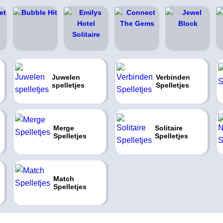
Juwelen
Verbinden
spelletjes
Spelletjes
Merge
Solitaire
Spelletjes
Spelletjes
Match
Spelletjes