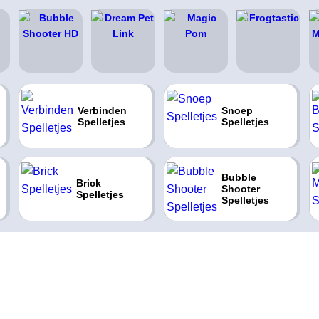
Verbinden
Snoep
Spelletjes
Spelletjes
Bubble
Brick
Shooter
Spelletjes
Spelletjes