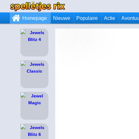
Homepage
Nieuwe
Populaire
Actie
Avontuu