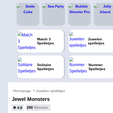
Match 3
Juwelen
Spelletjes
spelletjes
Solitaire
Nummer
Spelletjes
Spelletjes
Homepage
Juwelen spelletjes
Jewel Monsters
299
Stimmen
4.8