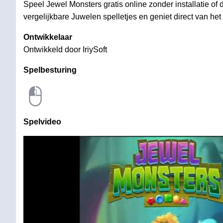
Speel Jewel Monsters gratis online zonder installatie of
vergelijkbare Juwelen spelletjes en geniet direct van het 
Ontwikkelaar
Ontwikkeld door IriySoft
Spelbesturing
Spelvideo