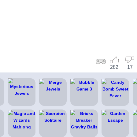
282
17