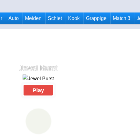
r
Auto
Meiden
Schiet
Kook
Grappige
Match 3
.
Jewel Burst
Play