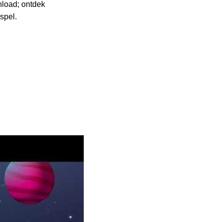
nload; ontdek
spel.