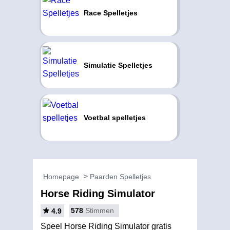
Race Spelletjes
Simulatie Spelletjes
Voetbal spelletjes
Homepage
Paarden Spelletjes
Horse Riding Simulator
578
Stimmen
4.9
Speel Horse Riding Simulator gratis