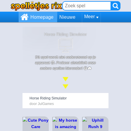
Meer
Homepage
Nieuwe
Horse Riding Simulator
Dit spel wordt niet ondersteund op je
apparaat 😞. Probeer alstublieft onze
andere spellen hieronder! 😄🎮
Horse Riding Simulator
door JulGames