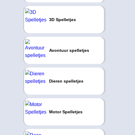
3D Spelletjes
Avontuur spelletjes
Dieren spelletjes
Motor Spelletjes