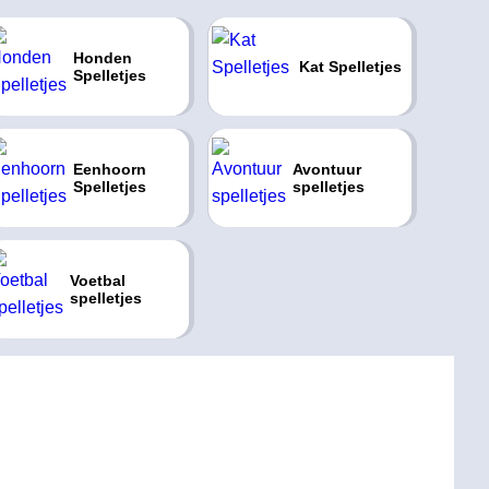
Honden
Kat Spelletjes
Spelletjes
Eenhoorn
Avontuur
Spelletjes
spelletjes
Voetbal
spelletjes