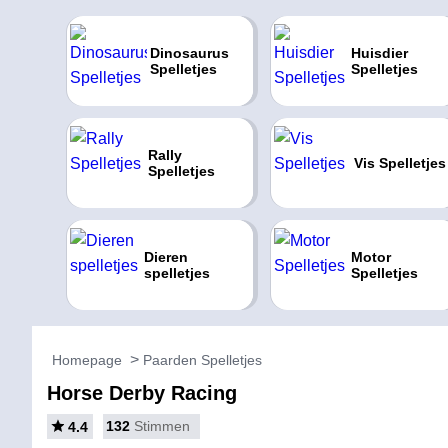
Dinosaurus
Huisdier
Spelletjes
Spelletjes
Rally
Vis Spelletjes
Spelletjes
Dieren
Motor
spelletjes
Spelletjes
Homepage
Paarden Spelletjes
Horse Derby Racing
132
Stimmen
4.4