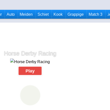
r
Auto
Meiden
Schiet
Kook
Grappige
Match 3
.
Horse Derby Racing
Play