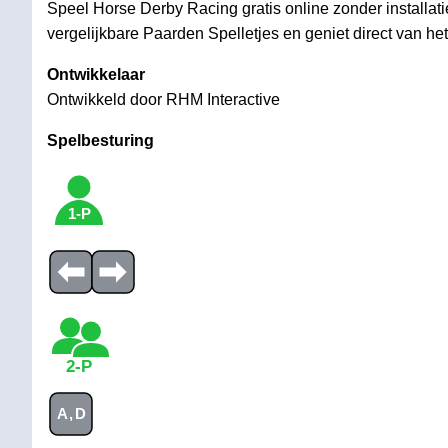
Speel Horse Derby Racing gratis online zonder installat
vergelijkbare Paarden Spelletjes en geniet direct van het
Ontwikkelaar
Ontwikkeld door RHM Interactive
Spelbesturing
1-P
2-P
A,D