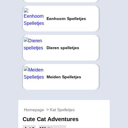
Eenhoorn Spelletjes
Dieren spelletjes
Meiden Spelletjes
Homepage
Kat Spelletjes
Cute Cat Adventures