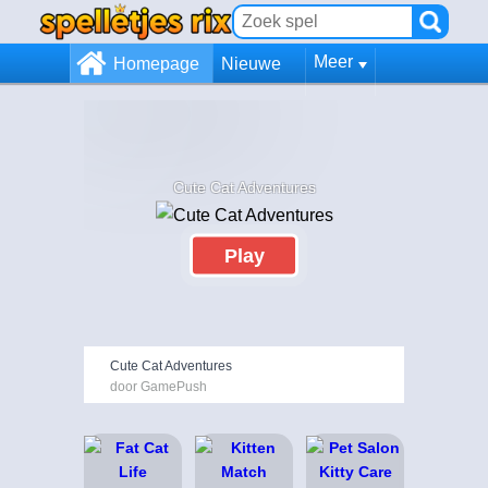
Meer
Homepage
Nieuwe
Cute Cat Adventures
Play
Cute Cat Adventures
door GamePush