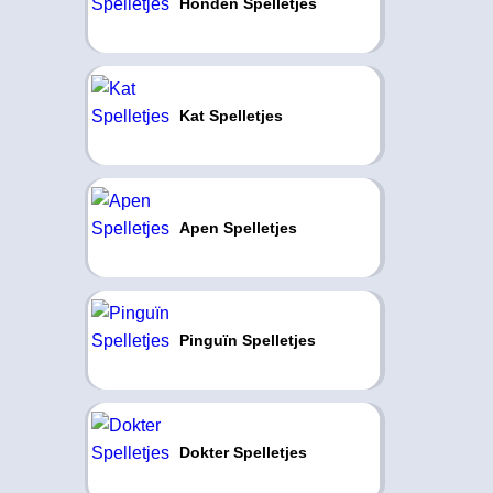
Honden Spelletjes
Kat Spelletjes
Apen Spelletjes
Pinguïn Spelletjes
Dokter Spelletjes