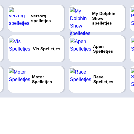
My Dolphin
verzorg
Show
spelletjes
spelletjes
Apen
Vis Spelletjes
Spelletjes
Motor
Race
Spelletjes
Spelletjes