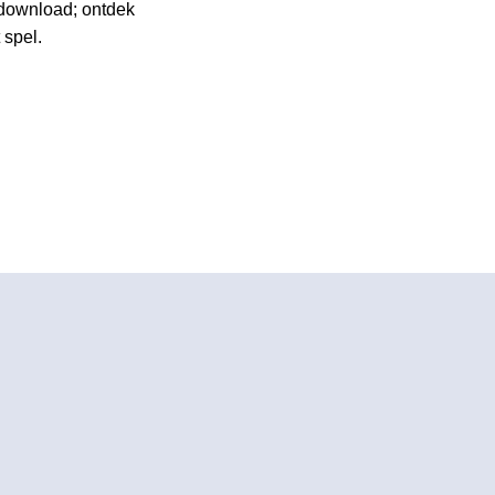
f download; ontdek
 spel.