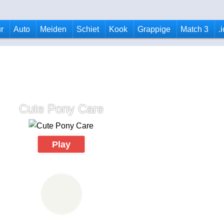
r
Auto
Meiden
Schiet
Kook
Grappige
Match 3
.
Cute Pony Care
Play