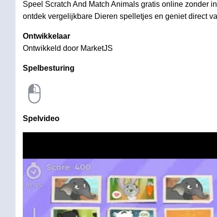
Speel Scratch And Match Animals gratis online zonder ins
ontdek vergelijkbare Dieren spelletjes en geniet direct va
Ontwikkelaar
Ontwikkeld door MarketJS
Spelbesturing
Spelvideo