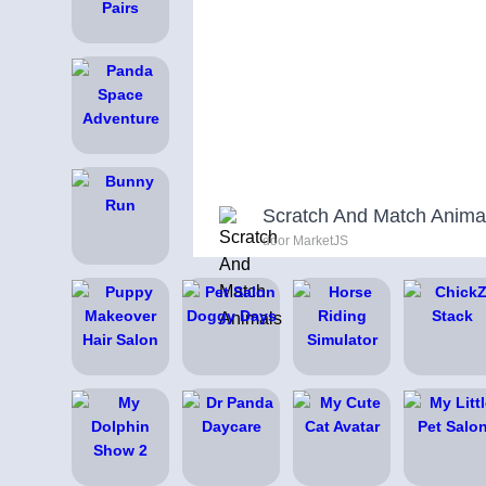
Scratch And Match Anima
door MarketJS